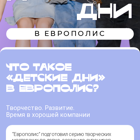
ДНИ
В ЕВРОПОЛИС
Что такое
«Детские дни»
в Европолис?
Творчество. Развитие.
Время в хорошей компании
“Европолис” подготовил серию творческих